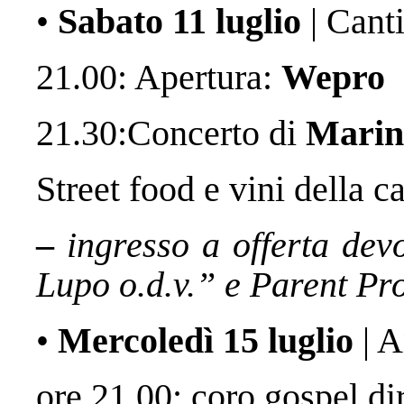
•
Sabato 11 luglio
| Cant
21.00: Apertura:
Wepro
21.30:Concerto di
Marin
Street food e vini della c
–
ingresso a offerta dev
Lupo o.d.v.” e Parent Pro
•
Mercoledì 15 luglio
| 
ore 21.00: coro gospel di