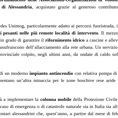
 di Alessandria
, acquistato grazie al generoso contribu
edes Unimog, particolarmente adatto ai percorsi fuoristrada, 
zi pesanti nelle più remote località di intervento
. Il mezzo
in grado di garantire il
rifornimento idrico
a cascine e allev
usufruiscono dell’allacciamento alla rete urbana. Un servizio
 provinciale colpito, negli ultimi anni, da ondate di caldo s
, di un moderno
impianto antincendio
con relativa pompa di r
esentano un’altra minaccia per le zone boschive rese aride 
rà a implementare la
colonna mobile
della Protezione Civile
 caso di emergenza o di catastrofe naturale sia in Italia sia al
olontari alessandrini che, quest’anno, a partire dal mese di fe