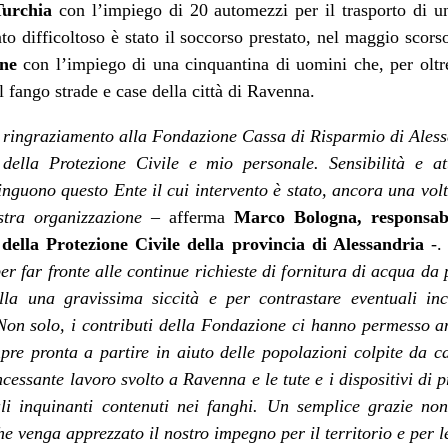
Turchia
con l’impiego di 20 automezzi per il trasporto di 
nto difficoltoso è stato il soccorso prestato, nel maggio scors
one
con l’impiego di una cinquantina di uomini che, per olt
 fango strade e case della città di Ravenna.
o ringraziamento alla Fondazione Cassa di Risparmio di Aless
 della Protezione Civile e mio personale. Sensibilità e at
tinguono questo Ente il cui intervento è stato, ancora una vol
ostra organizzazione
– afferma
Marco Bologna, responsab
 della Protezione Civile della provincia di Alessandria
-
r far fronte alle continue richieste di fornitura di acqua da p
lla una gravissima siccità e per contrastare eventuali in
 Non solo, i contributi della Fondazione ci hanno permesso a
re pronta a partire in aiuto delle popolazioni colpite da ca
cessante lavoro svolto a Ravenna e le tute e i dispositivi di p
li inquinanti contenuti nei fanghi. Un semplice grazie non 
e venga apprezzato il nostro impegno per il territorio e per 