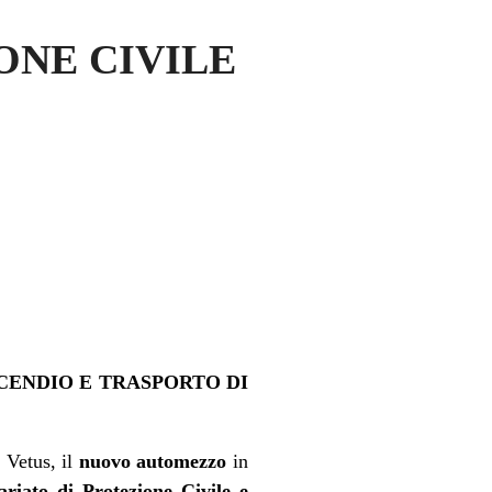
ONE CIVILE
CENDIO E TRASPORTO DI
 Vetus, il
nuovo automezzo
in
riato di Protezione Civile e