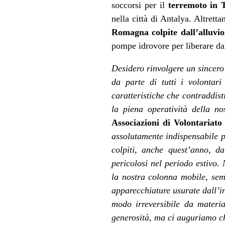
soccorsi per il
terremoto in 
nella città di Antalya. Altretta
Romagna colpite dall’alluvi
pompe idrovore per liberare dal
Desidero rinvolgere un sincer
da parte di tutti i volontari
caratteristiche che contraddis
la piena operatività della n
Associazioni di Volontariato
assolutamente indispensabile pe
colpiti, anche quest’anno, da
pericolosi nel periodo estivo.
la nostra colonna mobile, semp
apparecchiature usurate dall’in
modo irreversibile da materia
generosità, ma ci auguriamo ch