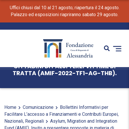
Uffici chiusi dal 10 al 21 agosto; riapertura il 24 agosto.
Palazzo ed esposizioni riapriranno sabato 29 agosto.
ASYLUM, MIGRATION AND INTEGRATION
FUND (AMIF). INVITO A PRESENTARE
PROPOSTE IN MATERIA DI ASSISTENZA,
SOSTEGNO E INTEGRAZIONE DI
CITTADINI DI PAESI TERZI VITTIME DI
TRATTA (AMIF-2022-TF1-AG-THB).
Home
Comunicazione
Bollettini Informativi per
Facilitare L’accesso a Finanziamenti e Contributi Europei,
Nazionali, Regionali
Asylum, Migration and Integration
Fund (AMIF). Invito a presentare proposte in materia di