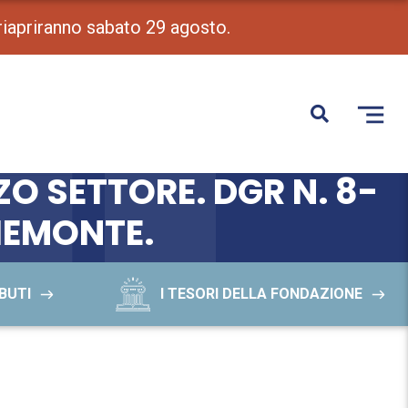
 riapriranno sabato 29 agosto.
DI RILEVANZA LOCALE
ATO, ASSOCIAZIONI DI
O SETTORE. DGR N. 8-
PIEMONTE.
BUTI
I TESORI DELLA FONDAZIONE