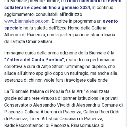
La Biennale prevede, inoltre, un
ricco calendario di eventi
collaterali e speciali fino a gennaio 2024
, in continuo
aggiornamento, consultabili all’indirizzo
www.biennalebipa.com
. È inoltre in programma un
evento
speciale
nella saletta dell’Ecce Homo della Galleria
Alberoni di Piacenza, con la partecipazione straordinaria
dell’artista Omar Galliani.
Immagine guida della prima edizione della Biennale è la
“Zattera del Canto Poetico”
, esito di una performance
collettiva a cura di Antje Sthen. Un’immagine duplice, che
allude all’ultimo appiglio dopo un naufragio, ma anche alla
speranza di chi non vuole farsi travolgere dalle onde.
La “Biennale Italiana di Poesia fra le Arti” è realizzata
grazie ad una rete virtuosa di partner istituzionali e privati:
Conservatorio Alessandro Vivaldi di Alessandria, Comune di
Piacenza, Galleria Alberoni di Piacenza, Galleria Ricci Oddi
di Piacenza, Liceo Artistico Cassinari di Piacenza,
RadioRaccontiamoci di Piacenza, Rinascimusica di