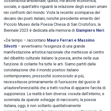
Sostenibilità ambientale, quindi, ma anche economica,
sociale, e quant’altro riguardi la relazione degli esseri umani
nei confronti del mondo. Vista la recente scomparsa del
decano dei poeti italiani, nonché presidente emerito del
Piccolo Museo della Poesia Chiesa di San Cristoforo, la
Biennale 2023 è dedicata alla memoria di
Giampiero Neri
.
«Da tempo – raccontano
Mauro Ferrari e Massimo
Silvotti
– avvertivamo l’esigenza di una grande
manifestazione artistica nazionale che mettesse al centro
del dibattito culturale italiano la poesia, anche nella sua
funzione di collante fra tutte le arti. Siamo partiti dalla
constatazione che il mondo poetico italiano
contemporaneo, pressoché sconosciuto ai più,
necessitasse primariamente di fuoriuscire dal guscio di
un’autoreferenzialità che a tratti rischia di apparire farcita di
supponenza. La realtà è ben diversa: vissuta dall’interno, e
scremata da sparute schegge di narcisismi, la poesia
italiana, oggi, è non soltanto qualitativamente