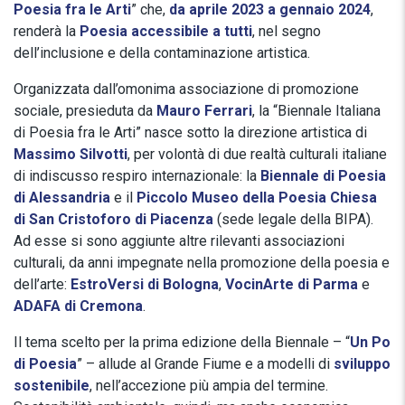
Poesia fra le Arti
” che,
da aprile 2023 a gennaio 2024
,
renderà la
Poesia accessibile a tutti
, nel segno
dell’inclusione e della contaminazione artistica.
Organizzata dall’omonima associazione di promozione
sociale, presieduta da
Mauro Ferrari
, la “Biennale Italiana
di Poesia fra le Arti” nasce sotto la direzione artistica di
Massimo Silvotti
, per volontà di due realtà culturali italiane
di indiscusso respiro internazionale: la
Biennale di Poesia
di Alessandria
e il
Piccolo Museo della Poesia Chiesa
di San Cristoforo di Piacenza
(sede legale della BIPA).
Ad esse si sono aggiunte altre rilevanti associazioni
culturali, da anni impegnate nella promozione della poesia e
dell’arte:
EstroVersi di Bologna
,
VocinArte di Parma
e
ADAFA di Cremona
.
Il tema scelto per la prima edizione della Biennale – “
Un Po
di Poesia
” – allude al Grande Fiume e a modelli di
sviluppo
sostenibile
, nell’accezione più ampia del termine.