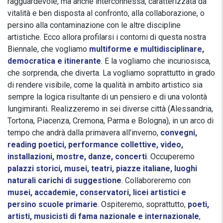
ragguardevole, ma anche interconnessa, caratterizzata da
vitalità e ben disposta al confronto, alla collaborazione, o
persino alla contaminazione con le altre discipline
artistiche. Ecco allora profilarsi i contorni di questa nostra
Biennale, che vogliamo
multiforme e multidisciplinare,
democratica e itinerante
. E la vogliamo che incuriosisca,
che sorprenda, che diverta. La vogliamo soprattutto in grado
di rendere visibile, come la qualità in ambito artistico sia
sempre la logica risultante di un pensiero e di una volontà
lungimiranti. Realizzeremo in sei diverse città (Alessandria,
Tortona, Piacenza, Cremona, Parma e Bologna), in un arco di
tempo che andrà dalla primavera all’inverno,
convegni,
reading poetici, performance collettive, video,
installazioni, mostre, danze, concerti
. Occuperemo
palazzi storici, musei, teatri, piazze italiane, luoghi
naturali carichi di suggestione
. Collaboreremo con
musei, accademie, conservatori, licei artistici e
persino scuole primarie
. Ospiteremo, soprattutto,
poeti,
artisti, musicisti di fama nazionale e internazionale
,