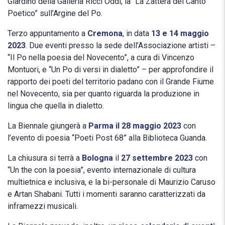
Giardino della Galleria Ricci Oddi; la “La Zattera del Canto
Poetico” sull’Argine del Po.
Terzo appuntamento a
Cremona
, in data
13 e 14 maggio
2023
. Due eventi presso la sede dell’Associazione artisti –
“Il Po nella poesia del Novecento”, a cura di Vincenzo
Montuori, e “Un Po di versi in dialetto” – per approfondire il
rapporto dei poeti del territorio padano con il Grande Fiume
nel Novecento, sia per quanto riguarda la produzione in
lingua che quella in dialetto.
La Biennale giungerà a
Parma
il 28 maggio
2023
con
l’evento di poesia “Poeti Post 68” alla Biblioteca Guanda.
La chiusura si terrà a
Bologna
il
27 settembre 2023
con
“Un the con la poesia”, evento internazionale di cultura
multietnica e inclusiva, e la bi-personale di Maurizio Caruso
e Artan Shabani. Tutti i momenti saranno caratterizzati da
inframezzi musicali.