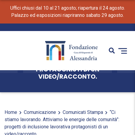
Uffici chiusi dal 10 al 21 agosto; riapertura il 24 agosto.
Palazzo ed esposizioni riapriranno sabato 29 agosto.
“CI STIAMO LAVORANDO. ATTIVIAMO LE
ENERGIE DELLE COMUNITÀ”: PROGETTI DI
INCLUSIONE LAVORATIVA
PROTAGONISTI DI UN
VIDEO/RACCONTO.
Home
Comunicazione
Comunicati Stampa
“Ci
stiamo lavorando. Attiviamo le energie delle comunità”:
progetti di inclusione lavorativa protagonisti di un
video/racconto.