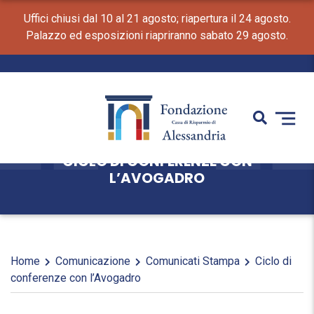
Uffici chiusi dal 10 al 21 agosto; riapertura il 24 agosto.
Palazzo ed esposizioni riapriranno sabato 29 agosto.
CICLO DI CONFERENZE CON
L’AVOGADRO
Home
Comunicazione
Comunicati Stampa
Ciclo di
conferenze con l’Avogadro