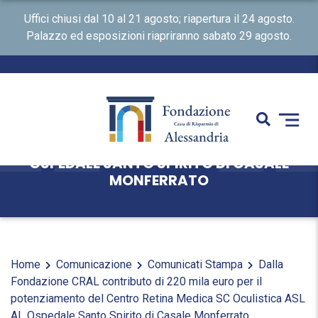
Uffici chiusi dal 10 al 21 agosto; riapertura il 24 agosto.
Palazzo ed esposizioni riapriranno sabato 29 agosto.
DALLA FONDAZIONE CRAL CONTRIBUTO
DI 220 MILA EURO PER IL
POTENZIAMENTO DEL CENTRO RETINA
MEDICA SC OCULISTICA ASL AL
OSPEDALE SANTO SPIRITO DI CASALE
MONFERRATO
Home
Comunicazione
Comunicati Stampa
Dalla
Fondazione CRAL contributo di 220 mila euro per il
potenziamento del Centro Retina Medica SC Oculistica ASL
AL Ospedale Santo Spirito di Casale Monferrato