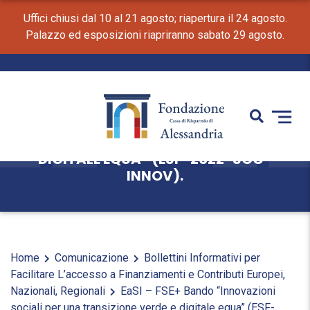
Uffici chiusi dal 10 al 21 agosto; riapertura il 24 agosto.
Palazzo ed esposizioni riapriranno sabato 29 agosto.
EASI – FSE+ BANDO “INNOVAZIONI
SOCIALI PER UNA TRANSIZIONE VERDE E
DIGITALE EQUA” (ESF-2022-SOC-
INNOV).
Home
Comunicazione
Bollettini Informativi per
Facilitare L’accesso a Finanziamenti e Contributi Europei,
Nazionali, Regionali
EaSI – FSE+ Bando “Innovazioni
sociali per una transizione verde e digitale equa” (ESF-