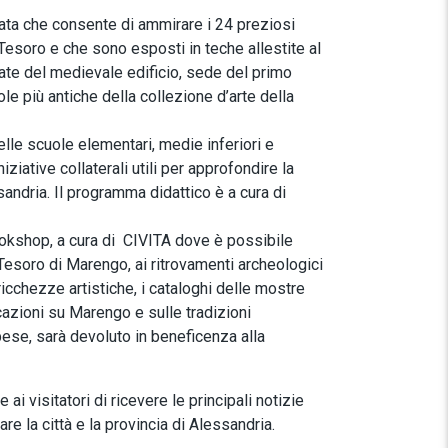
idata che consente di ammirare i 24 preziosi
l Tesoro e che sono esposti in teche allestite al
scate del medievale edificio, sede del primo
e più antiche della collezione d’arte della
lle scuole elementari, medie inferiori e
iziative collaterali utili per approfondire la
ndria. Il programma didattico è a cura di
bookshop, a cura di CIVITA dove è possibile
ul Tesoro di Marengo, ai ritrovamenti archeologici
 ricchezze artistiche, i cataloghi delle mostre
icazioni su Marengo e sulle tradizioni
pese, sarà devoluto in beneficenza alla
i visitatori di ricevere le principali notizie
are la città e la provincia di Alessandria.