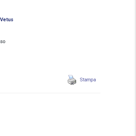
 Vetus
uso
Stampa