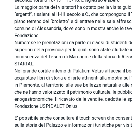
secondo l’orario 10/13 – 15/18. L’ingresso è libero.
La maggior parte dei visitatori ha optato per la visita gu
“argenti”, risalenti al II-III secolo a.C., che compongono i
piano terreno del “broletto” e di entrare nelle sale affre
comune di Alessandria, dove sono in mostra anche le tavol
Fondazione.
Numerose le prenotazioni da parte di classi di studenti de
superiori della provincia per le quali sono state studiate in
conoscenza del Tesoro di Marengo e della storia di Alessa
STARTAL.
Nel grande cortile interno di Palatium Vetus affaccia il 
acquistare libri di storia e di arte attinenti alla mostra s
in Piemonte, al territorio, alle sue bellezze naturali e alle
che ne hanno valorizzato il patrimonio culturale, le pubbl
enogastronomiche. Il ricavato delle vendite, dedotte le s
Fondazione USPIDALET Onlus.
E’ possibile anche consultare il touch screen che consente a
sulla storia del Palazzo e informazioni turistiche per visit