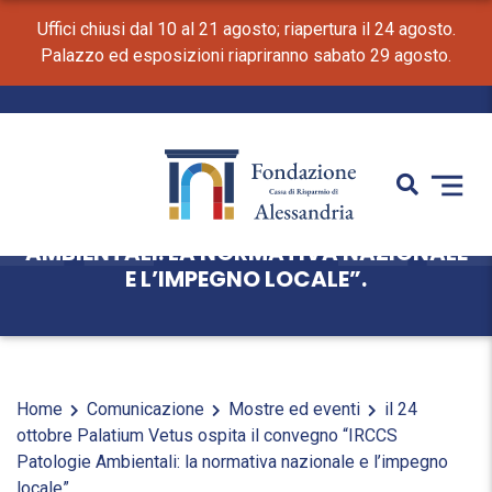
Uffici chiusi dal 10 al 21 agosto; riapertura il 24 agosto.
Palazzo ed esposizioni riapriranno sabato 29 agosto.
IL 24 OTTOBRE PALATIUM VETUS OSPITA
IL CONVEGNO “IRCCS PATOLOGIE
AMBIENTALI: LA NORMATIVA NAZIONALE
E L’IMPEGNO LOCALE”.
Home
Comunicazione
Mostre ed eventi
il 24
ottobre Palatium Vetus ospita il convegno “IRCCS
Patologie Ambientali: la normativa nazionale e l’impegno
locale”.