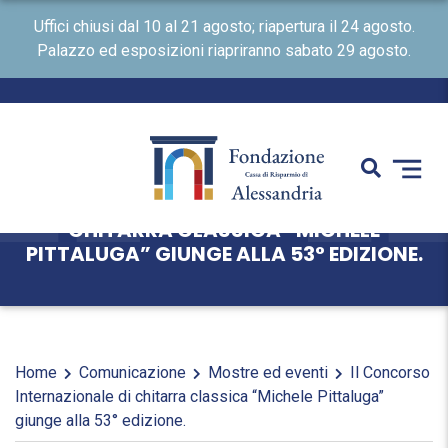
Uffici chiusi dal 10 al 21 agosto; riapertura il 24 agosto.
Palazzo ed esposizioni riapriranno sabato 29 agosto.
IL CONCORSO INTERNAZIONALE DI
CHITARRA CLASSICA “MICHELE
PITTALUGA” GIUNGE ALLA 53° EDIZIONE.
Home
Comunicazione
Mostre ed eventi
Il Concorso
Internazionale di chitarra classica “Michele Pittaluga”
giunge alla 53° edizione.