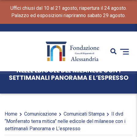
Uffici chiusi dal 10 al 21 agosto; riapertura il 24 agosto.
Palazzo ed esposizioni riapriranno sabato 29 agosto.
IL DVD “MONFERRATO TERRA MITICA”
NELLE EDICOLE DEL MILANESE CON I
SETTIMANALI PANORAMA E L’ESPRESSO
Home
Comunicazione
Comunicati Stampa
Il dvd
“Monferrato terra mitica” nelle edicole del milanese con i
settimanali Panorama e L’espresso