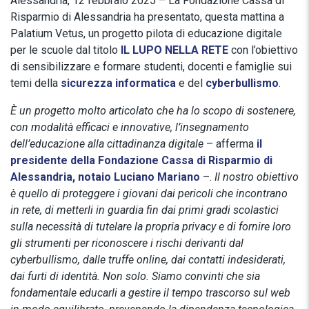
Alessandria, 12 febbraio 2025 – La Fondazione Cassa di
Risparmio di Alessandria ha presentato, questa mattina a
Palatium Vetus, un progetto pilota di educazione digitale
per le scuole dal titolo
IL LUPO NELLA RETE
con l’obiettivo
di sensibilizzare e formare studenti, docenti e famiglie sui
temi della
sicurezza informatica
e del
cyberbullismo
.
È un progetto molto articolato che ha lo scopo di sostenere,
con modalità efficaci e innovative, l’insegnamento
dell’educazione alla cittadinanza digitale
– afferma
il
presidente della Fondazione Cassa di Risparmio di
Alessandria, notaio Luciano Mariano
–.
Il nostro obiettivo
è quello di
proteggere i giovani dai pericoli che incontrano
in rete, di metterli in guardia fin dai primi gradi scolastici
sulla necessità di tutelare la propria privacy e di fornire loro
gli strumenti per riconoscere i rischi derivanti dal
cyberbullismo, dalle truffe online, dai contatti indesiderati,
dai furti di identità. Non solo. Siamo convinti che sia
fondamentale educarli a gestire il tempo trascorso sul web