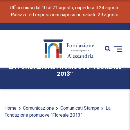
Uffici chiusi dal 10 al 21 agosto; riapertura il 24 agosto.
Palazzo ed esposizioni riapriranno sabato 29 agosto.
LA FONDAZIONE PROMUOVE “FLOREALE
2013”
Home
Comunicazione
Comunicati Stampa
La
Fondazione promuove “Floreale 2013”