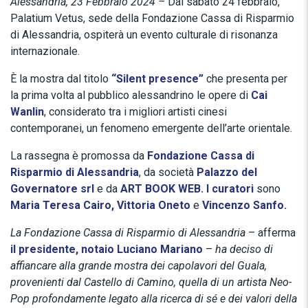
Alessandria, 23 Febbraio 2024 –
Dal sabato 24 febbraio,
Palatium Vetus, sede della Fondazione Cassa di Risparmio
di Alessandria, ospiterà un evento culturale di risonanza
internazionale.
È la mostra dal titolo
“Silent presence”
che presenta per
la prima volta al pubblico alessandrino le opere di
Cai
Wanlin
, considerato tra i migliori artisti cinesi
contemporanei, un fenomeno emergente dell’arte orientale.
La rassegna è promossa da
Fondazione Cassa di
Risparmio di Alessandria
, da società
Palazzo del
Governatore srl
e da
ART BOOK WEB. I curatori
sono
Maria Teresa Cairo, Vittoria Oneto
e
Vincenzo Sanfo.
La Fondazione Cassa di Risparmio di Alessandria
– afferma
il presidente, notaio Luciano Mariano
–
ha deciso di
affiancare alla grande mostra dei capolavori del Guala,
provenienti dal Castello di Camino, quella di un artista Neo-
Pop profondamente legato alla ricerca di sé e dei valori della