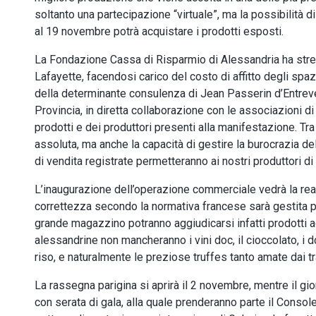
soltanto una partecipazione “virtuale”, ma la possibilità d
al 19 novembre potrà acquistare i prodotti esposti.
La Fondazione Cassa di Risparmio di Alessandria ha stret
Lafayette, facendosi carico del costo di affitto degli spaz
della determinante consulenza di Jean Passerin d’Entrev
Provincia, in diretta collaborazione con le associazioni di
prodotti e dei produttori presenti alla manifestazione. Tra i 
assoluta, ma anche la capacità di gestire la burocrazia 
di vendita registrate permetteranno ai nostri produttori di en
L’inaugurazione dell’operazione commerciale vedrà la real
correttezza secondo la normativa francese sarà gestita pe
grande magazzino potranno aggiudicarsi infatti prodotti ag
alessandrine non mancheranno i vini doc, il cioccolato, i dol
riso, e naturalmente le preziose truffes tanto amate dai tr
La rassegna parigina si aprirà il 2 novembre, mentre il gio
con serata di gala, alla quale prenderanno parte il Console