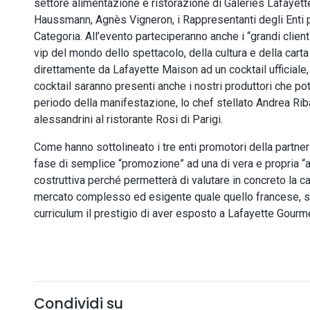
settore alimentazione e ristorazione di Galeries Lafayette
Haussmann, Agnès Vigneron, i Rappresentanti degli Enti p
Categoria. All’evento parteciperanno anche i “grandi clienti”
vip del mondo dello spettacolo, della cultura e della cart
direttamente da Lafayette Maison ad un cocktail ufficiale, 
cocktail saranno presenti anche i nostri produttori che potra
periodo della manifestazione, lo chef stellato Andrea Riba
alessandrini al ristorante Rosi di Parigi.
Come hanno sottolineato i tre enti promotori della partn
fase di semplice “promozione” ad una di vera e propria “a
costruttiva perché permetterà di valutare in concreto la 
mercato complesso ed esigente quale quello francese, sen
curriculum il prestigio di aver esposto a Lafayette Gourme
Condividi su