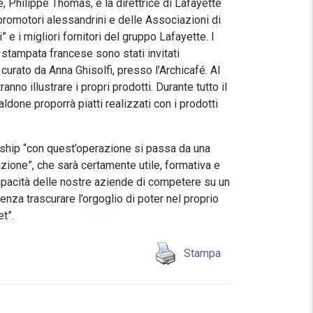
, Philippe Thomas, e la direttrice di Lafayette
romotori alessandrini e delle Associazioni di
 e i migliori fornitori del gruppo Lafayette. I
a stampata francese sono stati invitati
curato da Anna Ghisolfi, presso l’Archicafé. Al
nno illustrare i propri prodotti. Durante tutto il
ldone proporrà piatti realizzati con i prodotti
ership “con quest’operazione si passa da una
zione”, che sarà certamente utile, formativa e
capacità delle nostre aziende di competere su un
za trascurare l’orgoglio di poter nel proprio
t”.
Stampa