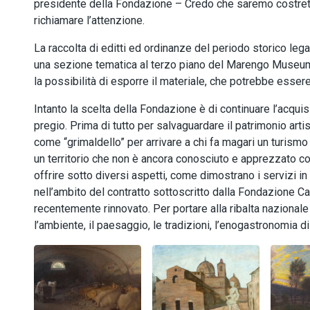
presidente della Fondazione – Credo che saremo costretti
richiamare l’attenzione.
La raccolta di editti ed ordinanze del periodo storico leg
una sezione tematica al terzo piano del Marengo Museum. S
la possibilità di esporre il materiale, che potrebbe ess
Intanto la scelta della Fondazione è di continuare l’acquisi
pregio. Prima di tutto per salvaguardare il patrimonio arti
come “grimaldello” per arrivare a chi fa magari un turismo 
un territorio che non è ancora conosciuto e apprezzato c
offrire sotto diversi aspetti, come dimostrano i servizi i
nell’ambito del contratto sottoscritto dalla Fondazione C
recentemente rinnovato. Per portare alla ribalta nazionale gl
l’ambiente, il paesaggio, le tradizioni, l’enogastronomia 