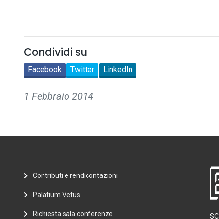
Condividi su
Facebook
Twitter
LinkedIn
1 Febbraio 2014
Contributi e rendicontazioni
Palatium Vetus
Richiesta sala conferenze
SC