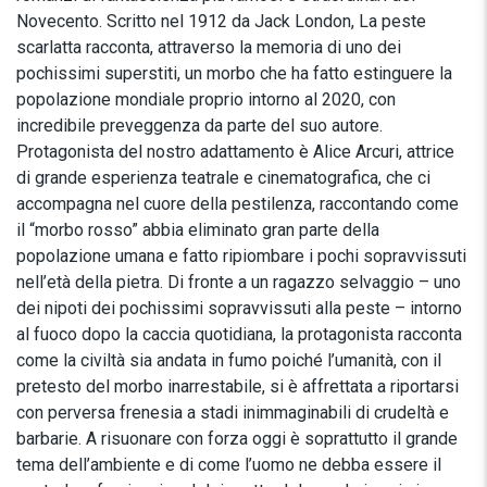
Novecento. Scritto nel 1912 da Jack London, La peste
scarlatta racconta, attraverso la memoria di uno dei
pochissimi superstiti, un morbo che ha fatto estinguere la
popolazione mondiale proprio intorno al 2020, con
incredibile preveggenza da parte del suo autore.
Protagonista del nostro adattamento è Alice Arcuri, attrice
di grande esperienza teatrale e cinematografica, che ci
accompagna nel cuore della pestilenza, raccontando come
il “morbo rosso” abbia eliminato gran parte della
popolazione umana e fatto ripiombare i pochi sopravvissuti
nell’età della pietra. Di fronte a un ragazzo selvaggio – uno
dei nipoti dei pochissimi sopravvissuti alla peste – intorno
al fuoco dopo la caccia quotidiana, la protagonista racconta
come la civiltà sia andata in fumo poiché l’umanità, con il
pretesto del morbo inarrestabile, si è affrettata a riportarsi
con perversa frenesia a stadi inimmaginabili di crudeltà e
barbarie. A risuonare con forza oggi è soprattutto il grande
tema dell’ambiente e di come l’uomo ne debba essere il