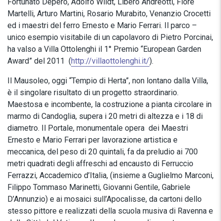
Fortunato Depero, Adolfo Wildt, Libero Andreotti, Fiore
Martelli, Arturo Martini, Rosario Murabito, Venanzio Crocetti
ed i maestri del ferro Ernesto e Mario Ferrari. Il parco –
unico esempio visitabile di un capolavoro di Pietro Porcinai,
ha valso a Villa Ottolenghi il 1° Premio “European Garden
Award” del 2011 (
http://villaottolenghi.it/
).
Il Mausoleo, oggi “Tempio di Herta”, non lontano dalla Villa,
è il singolare risultato di un progetto straordinario.
Maestosa e incombente, la costruzione a pianta circolare in
marmo di Candoglia, supera i 20 metri di altezza e i 18 di
diametro. Il Portale, monumentale opera dei Maestri
Ernesto e Mario Ferrari per lavorazione artistica e
meccanica, del peso di 20 quintali, fa da preludio ai 700
metri quadrati degli affreschi ad encausto di Ferruccio
Ferrazzi, Accademico d’Italia, (insieme a Guglielmo Marconi,
Filippo Tommaso Marinetti, Giovanni Gentile, Gabriele
D’Annunzio) e ai mosaici sull’Apocalisse, da cartoni dello
stesso pittore e realizzati della scuola musiva di Ravenna e