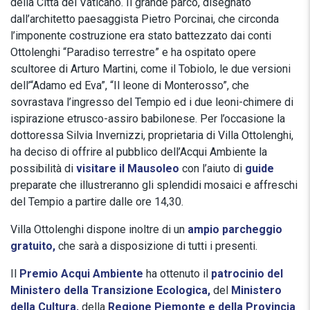
della Città del Vaticano. Il grande parco, disegnato
dall’architetto paesaggista Pietro Porcinai, che circonda
l’imponente costruzione era stato battezzato dai conti
Ottolenghi “Paradiso terrestre” e ha ospitato opere
scultoree di Arturo Martini, come il Tobiolo, le due versioni
dell’“Adamo ed Eva”, “Il leone di Monterosso”, che
sovrastava l’ingresso del Tempio ed i due leoni-chimere di
ispirazione etrusco-assiro babilonese. Per l’occasione la
dottoressa Silvia Invernizzi, proprietaria di Villa Ottolenghi,
ha deciso di offrire al pubblico dell’Acqui Ambiente la
possibilità di
visitare il Mausoleo
con l’aiuto di
guide
preparate che illustreranno gli splendidi mosaici e affreschi
del Tempio a partire dalle ore 14,30.
Villa Ottolenghi dispone inoltre di un
ampio parcheggio
gratuito,
che sarà a disposizione di tutti i presenti.
Il
Premio Acqui Ambiente
ha ottenuto il
patrocinio del
Ministero della Transizione Ecologica,
del
Ministero
della Cultura,
della
Regione Piemonte e della Provincia