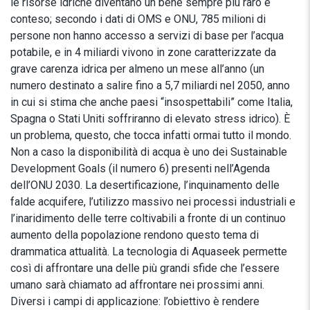
le risorse idriche diventano un bene sempre più raro e
conteso; secondo i dati di OMS e ONU, 785 milioni di
persone non hanno accesso a servizi di base per l’acqua
potabile, e in 4 miliardi vivono in zone caratterizzate da
grave carenza idrica per almeno un mese all’anno (un
numero destinato a salire fino a 5,7 miliardi nel 2050, anno
in cui si stima che anche paesi “insospettabili” come Italia,
Spagna o Stati Uniti soffriranno di elevato stress idrico). È
un problema, questo, che tocca infatti ormai tutto il mondo.
Non a caso la disponibilità di acqua è uno dei Sustainable
Development Goals (il numero 6) presenti nell’Agenda
dell’ONU 2030. La desertificazione, l’inquinamento delle
falde acquifere, l’utilizzo massivo nei processi industriali e
l’inaridimento delle terre coltivabili a fronte di un continuo
aumento della popolazione rendono questo tema di
drammatica attualità. La tecnologia di Aquaseek permette
così di affrontare una delle più grandi sfide che l’essere
umano sarà chiamato ad affrontare nei prossimi anni.
Diversi i campi di applicazione: l’obiettivo è rendere