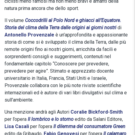
ciclisti meno famosi ma non meno bravi e amanti della
natura prima ancora che dello sport.
Il volume
Coccodrilli al Polo Nord e ghiacci all’Equatore.
Storia del clima della Terra dalle origini ai giorni nostri
di
Antonello Provenzale
è un’approfondita e appassionante
storia di come si è sviluppato il clima della Terra, dalle più
remote origini fino ai nostri giorni, arricchita da facili e
sorprendenti consigli e suggerimenti, contenuti nel
fondamentale capitolo “Conoscere per prevedere,
prevedere per agire”. Stimato e apprezzato docente
universitario in Italia, Francia, Stati Uniti e Israele,
Provenzale collabora con le più note riviste scientifiche
internazionali ed è autore di vari libri divulgativi sul clima e
sull’ambiente.
Una menzione andrà agli Autori
Coralie Bickford-Smith
per l’opera
Il lombrico e lo storno
edito da Salani Editore,
Lisa Casali
per l’opera
Il dilemma del consumatore Green
edito da Gribaudo,
Fabio Genovesi
per l’opera
Il calamaro