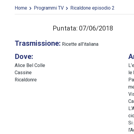
Home
Programmi TV
Ricaldone episodio 2
Puntata: 07/06/2018
Trasmissione:
Ricette all'italiana
Dove:
A
Alice Bel Colle
L’
Cassine
le
Ricaldonre
Pa
me
Vi
Ca
L’
ci
Si
l’