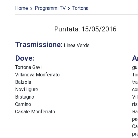
Home
Programmi TV
Tortona
Puntata: 15/05/2016
Trasmissione:
Linea Verde
Dove:
A
Tortona Gavi
gu
Villanova Monferrato
To
Balzola
tr
Novi ligure
co
Bistagno
Vi
Camino
ri
Casale Monferrato
Ba
pa
Ca
pr