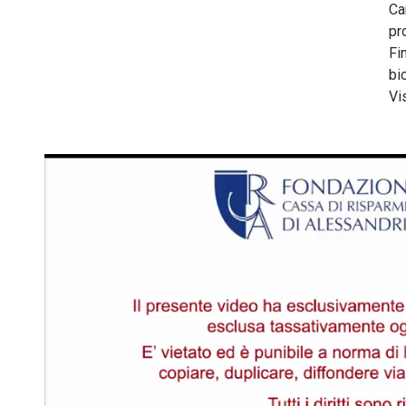
Ca
pr
Fi
bi
Vi