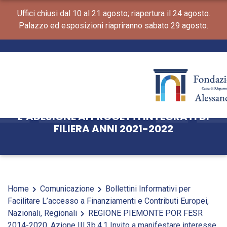
Uffici chiusi dal 10 al 21 agosto; riapertura il 24 agosto.
Palazzo ed esposizioni riapriranno sabato 29 agosto.
REGIONE PIEMONTE POR FESR 2014-
2020. AZIONE III.3B.4.1 INVITO A
MANIFESTARE INTERESSE PER
L’ADESIONE AI PROGETTI INTEGRATI DI
FILIERA ANNI 2021-2022
Home
Comunicazione
Bollettini Informativi per
Facilitare L’accesso a Finanziamenti e Contributi Europei,
Nazionali, Regionali
REGIONE PIEMONTE POR FESR
2014-2020. Azione III.3b.4.1 Invito a manifestare interesse