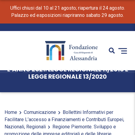
Uffici chiusi dal 10 al 21 agosto; riapertura il 24 agosto.
Palazzo ed esposizioni riapriranno sabato 29 agosto.
REGIONE PIEMONTE. SVILUPPO E
PROMOZIONE DELLE IMPRESE EDITORIALI
E DELLE LIBRERIE INDIPENDENTI PER
L’ANNO 2021. LEGGE REGIONALE 11/2018 E
LEGGE REGIONALE 13/2020
Home
Comunicazione
Bollettini Informativi per
Facilitare L’accesso a Finanziamenti e Contributi Europei,
Nazionali, Regionali
Regione Piemonte. Sviluppo e
promozione delle imprese editoriali e delle librerie