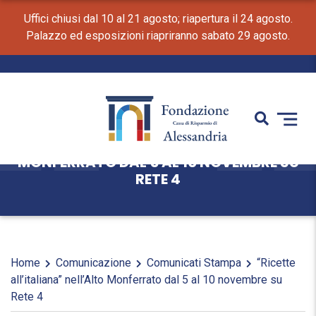
Uffici chiusi dal 10 al 21 agosto; riapertura il 24 agosto.
Palazzo ed esposizioni riapriranno sabato 29 agosto.
“RICETTE ALL’ITALIANA” NELL’ALTO
MONFERRATO DAL 5 AL 10 NOVEMBRE SU
RETE 4
Home
Comunicazione
Comunicati Stampa
“Ricette
all’italiana” nell’Alto Monferrato dal 5 al 10 novembre su
Rete 4