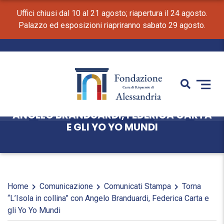
Uffici chiusi dal 10 al 21 agosto; riapertura il 24 agosto.
Palazzo ed esposizioni riapriranno sabato 29 agosto.
TORNA “L’ISOLA IN COLLINA” CON
ANGELO BRANDUARDI, FEDERICA CARTA
E GLI YO YO MUNDI
Home
Comunicazione
Comunicati Stampa
Torna
“L’Isola in collina” con Angelo Branduardi, Federica Carta e
gli Yo Yo Mundi