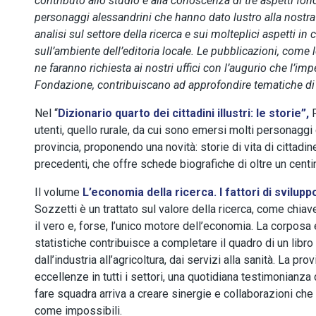
contributo allo studio e alla conoscenza di tre aspetti fond
personaggi alessandrini che hanno dato lustro alla nostra 
analisi sul settore della ricerca e sui molteplici aspetti i
sull’ambiente dell’editoria locale. Le pubblicazioni, come
ne faranno richiesta ai nostri uffici con l’augurio che l’imp
Fondazione, contribuiscano ad approfondire tematiche di 
Nel “
Dizionario quarto dei cittadini illustri: le storie”,
utenti, quello rurale, da cui sono emersi molti personaggi 
provincia, proponendo una novità: storie di vita di cittadine 
precedenti, che offre schede biografiche di oltre un centi
Il volume
L’economia della ricerca. I fattori di svilupp
Sozzetti è un trattato sul valore della ricerca, come chia
il vero e, forse, l’unico motore dell’economia. La corpos
statistiche contribuisce a completare il quadro di un libro 
dall’industria all’agricoltura, dai servizi alla sanità. La pro
eccellenze in tutti i settori, una quotidiana testimonianza 
fare squadra arriva a creare sinergie e collaborazioni che
come impossibili.