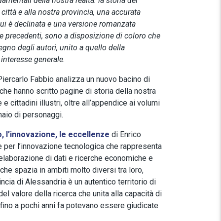
amentali della nostra realtà: la storia dei
città e alla nostra provincia, una accurata
n cui è declinata e una versione romanzata
 le precedenti, sono a disposizione di coloro che
egno degli autori, unito a quello della
interesse generale.
Piercarlo Fabbio analizza un nuovo bacino di
che hanno scritto pagine di storia della nostra
e cittadini illustri, oltre all’appendice ai volumi
naio di personaggi.
o, l’innovazione, le eccellenze
di Enrico
ve per l’innovazione tecnologica che rappresenta
a elaborazione di dati e ricerche economiche e
che spazia in ambiti molto diversi tra loro,
vincia di Alessandria è un autentico territorio di
del valore della ricerca che unita alla capacità di
 fino a pochi anni fa potevano essere giudicate