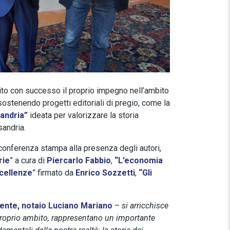
o con successo il proprio impegno nell’ambito
 sostenendo progetti editoriali di pregio, come la
sandria”
ideata per valorizzare la storia
sandria.
a conferenza stampa alla presenza degli autori,
rie
” a cura di
Piercarlo Fabbio
,
“L’economia
ccellenze
” firmato da
Enrico Sozzetti
,
“Gli
dente, notaio Luciano Mariano
–
si arricchisce
 proprio ambito, rappresentano un importante