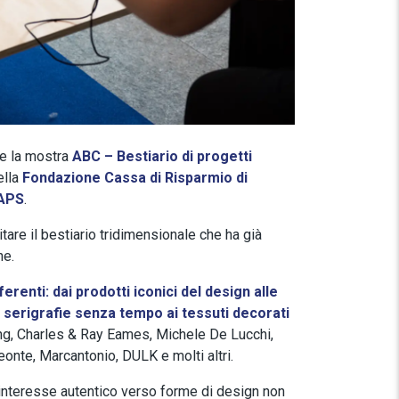
ne la mostra
ABC – Bestiario di progetti
ella
Fondazione Cassa di Risparmio di
 APS
.
tare il bestiario tridimensionale che ha già
ne.
renti: dai prodotti iconici del design alle
 serigrafie senza tempo ai tessuti decorati
ing, Charles & Ray Eames, Michele De Lucchi,
nte, Marcantonio, DULK e molti altri.
interesse autentico verso forme di design non