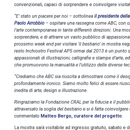
convenzionali, capaci di sorprendere e coinvolgere visitator
“E’ stato un piacere per noi – sottolinea
il presidente del
Paolo Arrobbio
– ospitare una rassegna come ABC, con oper
l’arte contemporanea in tante differenti direzioni. Una mos
sorprendere, e di attrarre un vasto pubblico di appassiona
prossimo week end per visitare ‘il bestiario’ in mostra negl
resto Inchiostro Festival APS ormai dal 2013 è un punto di
appassionati di illustrazioni, calligrafie e stampe d’arte, e
che promuovono la manualità e l’utilizzo delle diverse te
“Crediamo che ABC sia riuscita a dimostrare come il desi
profondamente ironico. Siamo molto felici di essere riusc
inedita di arte, design e illustrazione.
Ringraziamo la Fondazione CRAL per la fiducia e il pubblic
attraversato la soglia del bestiario e si è fatta coinvolgere
commentato
Matteo Bergo, curatore del progetto
.
La mostra sarà visitabile ad ingresso gratuito, sabato e d