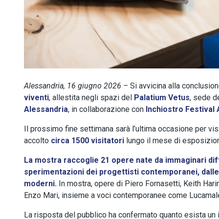
Alessandria, 16 giugno 2026 –
Si avvicina alla conclusio
viventi
, allestita negli spazi del
Palatium Vetus
, sede d
Alessandria
, in collaborazione con
Inchiostro Festival
Il prossimo fine settimana sarà l’ultima occasione per visi
accolto
circa 1500 visitatori
lungo il mese di esposizio
La mostra raccoglie 21 opere nate da immaginari diffe
sperimentazioni dei progettisti contemporanei, dalle
moderni.
In mostra, opere di Piero Fornasetti, Keith Har
Enzo Mari, insieme a voci contemporanee come Lucamaleo
La risposta del pubblico ha confermato quanto esista un 