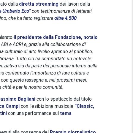
rato dalla
diretta streaming
dei lavori della
te Umberto Eco”
con testimonianze di letterati,
ino, che ha fatto registrare
oltre 4.500
hiarato
il presidente della Fondazione, notaio
ABI e ACRI e, grazie alla collaborazione di
a culturale di alto livello aprendo al pubblico,
ettimana. Tutto ciò ha comportato un notevole
iniziativa sia da parte del personale interno della
ha confermato l’importanza di fare cultura e
 con questa rassegna e, nei prossimi mesi,
a città e per la nostra comunità.
assimo Bagliani
con lo spettacolo dal titolo
uca Campi
con l’esibizione musicale
“Classic,
tini
con una performance sul
tema
ervenuti alla consegna del
Premio giornalistico