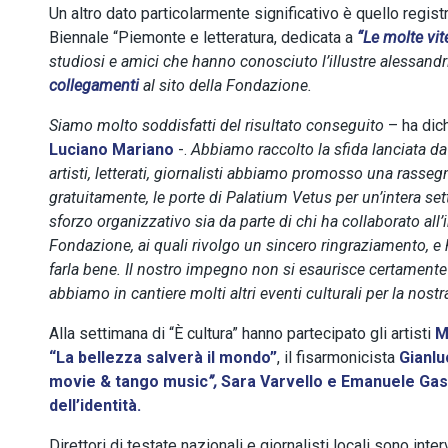
Un altro dato particolarmente significativo è quello regist
Biennale “Piemonte e letteratura, dedicata a
“
Le molte vi
studiosi e amici che hanno conosciuto l’illustre alessandr
collegamenti
al sito della Fondazione.
Siamo molto soddisfatti del risultato conseguito
– ha dic
Luciano Mariano
-.
Abbiamo raccolto la sfida lanciata da 
artisti, letterati, giornalisti abbiamo promosso una rassegn
gratuitamente, le porte di Palatium Vetus per un’intera s
sforzo organizzativo sia da parte di chi ha collaborato all’
Fondazione, ai quali rivolgo un sincero ringraziamento, e 
farla bene. Il nostro impegno non si esaurisce certamente
abbiamo in cantiere molti altri eventi culturali per la nostr
Alla settimana di “È cultura” hanno partecipato gli artisti
M
“La bellezza salverà il mondo”
, il fisarmonicista
Gianl
movie & tango music
”,
Sara Varvello
e Emanuele Gas
dell’identità.
Direttori di testate nazionali e giornalisti locali sono int