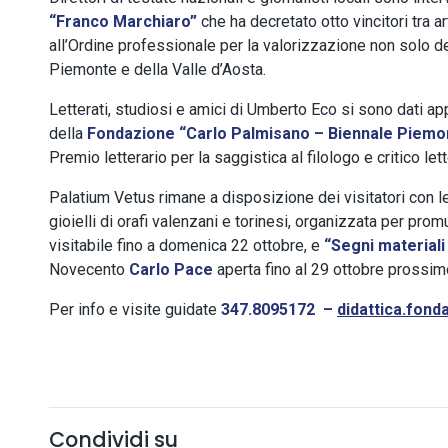
“Franco Marchiaro”
che ha decretato otto vincitori tra art
all’Ordine professionale per la valorizzazione non solo de
Piemonte e della Valle d’Aosta.
Letterati, studiosi e amici di Umberto Eco si sono dati a
della
Fondazione “Carlo Palmisano – Biennale Piemon
Premio letterario per la saggistica al filologo e critico let
Palatium Vetus rimane a disposizione dei visitatori con 
gioielli di orafi valenzani e torinesi, organizzata per promu
visitabile fino a domenica 22 ottobre, e
“Segni materiali
Novecento
Carlo Pace
aperta fino al 29 ottobre prossim
Per info e visite guidate
347.8095172 –
didattica.fon
Condividi su