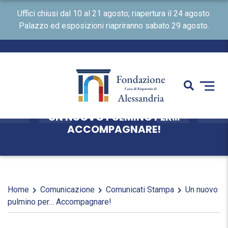
Uffici chiusi dal 10 al 21 agosto; riapertura il 24 agosto.
Palazzo ed esposizioni riapriranno sabato 29 agosto.
UN NUOVO PULMINO PER…
ACCOMPAGNARE!
Home
Comunicazione
Comunicati Stampa
Un nuovo
pulmino per… Accompagnare!