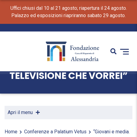
Uffici chiusi dal 10 al 21 agosto; riapertura il 24 agosto.
Palazzo ed esposizioni riapriranno sabato 29 agosto.
“GIOVANI E MEDIA. LA
TELEVISIONE CHE VORREI”
Apri il menu
Home
Conferenze a Palatium Vetus
“Giovani e media.