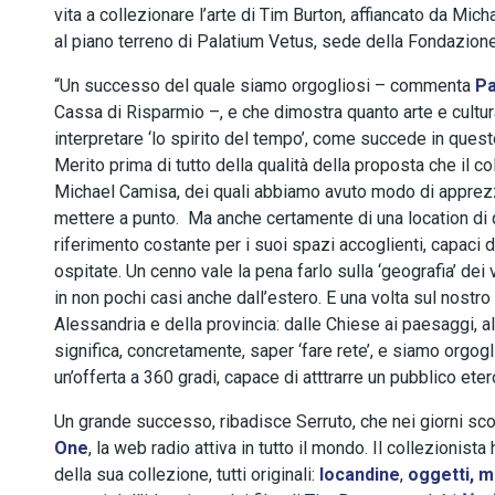
vita a collezionare l’arte di Tim Burton, affiancato da Mich
al piano terreno di Palatium Vetus, sede della Fondazion
“Un successo del quale siamo orgogliosi – commenta
Pa
Cassa di Risparmio –, e che dimostra quanto arte e cult
interpretare ‘lo spirito del tempo’, come succede in ques
Merito prima di tutto della qualità della proposta che il co
Michael Camisa, dei quali abbiamo avuto modo di appre
mettere a punto. Ma anche certamente di una location di 
riferimento costante per i suoi spazi accoglienti, capaci 
ospitate. Un cenno vale la pena farlo sulla ‘geografia’ dei vi
in non pochi casi anche dall’estero. E una volta sul nostro
Alessandria e della provincia: dalle Chiese ai paesaggi,
significa, concretamente, saper ‘fare rete’, e siamo orgogli
un’offerta a 360 gradi, capace di atttrarre un pubblico ete
Un grande successo, ribadisce Serruto, che nei giorni sco
One
, la web radio attiva in tutto il mondo. Il collezion
della sua collezione, tutti originali:
locandine
,
oggetti, 