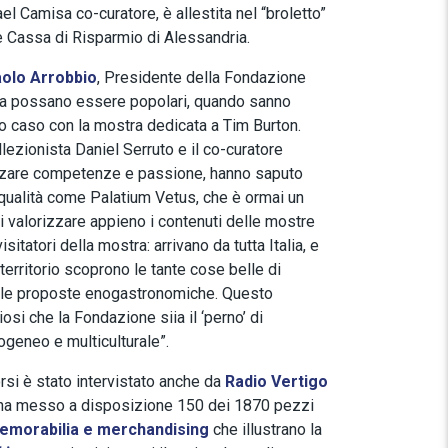
ael Camisa co-curatore, è allestita nel “broletto”
e Cassa di Risparmio di Alessandria.
olo Arrobbio
, Presidente della Fondazione
ura possano essere popolari, quando sanno
to caso con la mostra dedicata a Tim Burton.
llezionista Daniel Serruto e il co-curatore
zzare competenze e passione, hanno saputo
qualità come Palatium Vetus, che è ormai un
di valorizzare appieno i contenuti delle mostre
sitatori della mostra: arrivano da tutta Italia, e
 territorio scoprono le tante cose belle di
 alle proposte enogastronomiche. Questo
osi che la Fondazione siia il ‘perno’ di
rogeneo e multiculturale”.
rsi è stato intervistato anche da
Radio Vertigo
ista ha messo a disposizione 150 dei 1870 pezzi
memorabilia e merchandising
che illustrano la