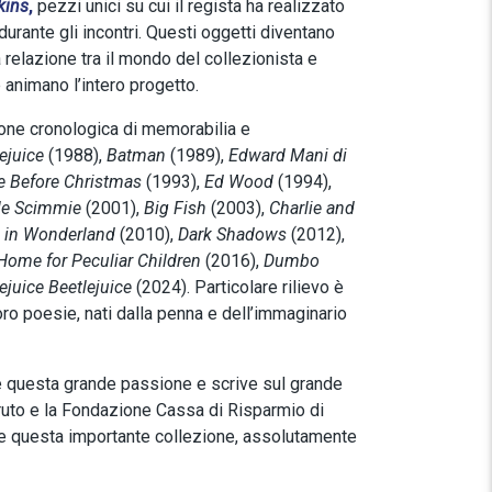
kins
,
pezzi unici su cui il regista ha realizzato
durante gli incontri. Questi oggetti diventano
 relazione tra il mondo del collezionista e
 animano l’intero progetto.
one cronologica di memorabilia e
lejuice
(1988),
Batman
(1989),
Edward Mani di
e Before Christmas
(1993),
Ed Wood
(1994),
elle Scimmie
(2001),
Big Fish
(2003),
Charlie and
e in Wonderland
(2010),
Dark Shadows
(2012),
 Home for Peculiar Children
(2016),
Dumbo
ejuice Beetlejuice
(2024). Particolare rilievo è
ro poesie, nati dalla penna e dell’immaginario
de questa grande passione e scrive sul grande
rruto e la Fondazione Cassa di Risparmio di
e questa importante collezione, assolutamente