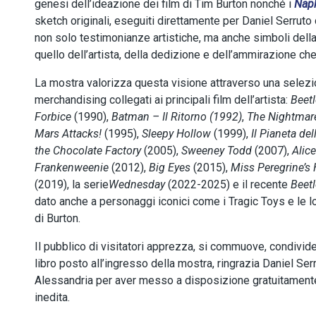
genesi dell’ideazione dei film di Tim Burton nonché i
Nap
sketch originali, eseguiti direttamente per Daniel Serruto 
non solo testimonianze artistiche, ma anche simboli della
quello dell’artista, della dedizione e dell’ammirazione che
La mostra valorizza questa visione attraverso una selezi
merchandising collegati ai principali film dell’artista:
Beet
Forbice
(1990),
Batman – Il Ritorno (1992)
,
The Nightmar
Mars Attacks!
(1995),
Sleepy Hollow
(1999),
Il Pianeta d
the Chocolate Factory
(2005),
Sweeney Todd
(2007),
Alic
Frankenweenie
(2012),
Big Eyes
(2015),
Miss Peregrine’s
(2019), la serie
Wednesday
(2022-2025) e il recente
Beetl
dato anche a personaggi iconici come i Tragic Toys e le lo
di Burton.
Il pubblico di visitatori apprezza, si commuove, condivi
libro posto all’ingresso della mostra, ringrazia Daniel Se
Alessandria per aver messo a disposizione gratuitament
inedita.