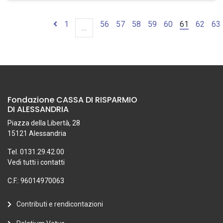
1
56
57
58
59
60
61
62
63
…
Fondazione CASSA DI RISPARMIO
DI ALESSANDRIA
Piazza della Libertà, 28
15121 Alessandria
Tel. 0131.29.42.00
Vedi tutti i contatti
C.F.: 96014970063
Contributi e rendicontazioni