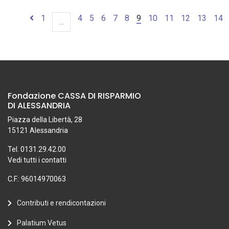
1
4
5
6
7
8
9
10
11
12
13
14
…
Fondazione CASSA DI RISPARMIO
DI ALESSANDRIA
Piazza della Libertà, 28
15121 Alessandria
Tel. 0131.29.42.00
Vedi tutti i contatti
C.F.: 96014970063
Contributi e rendicontazioni
Palatium Vetus